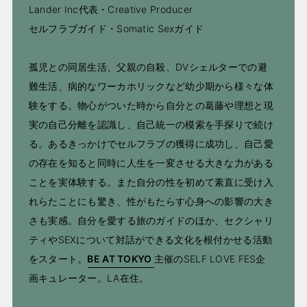
Lander Inc代表・Creative Producer
セルフラブガイド・Somatic Sexガイド
孤児との同居生活、父親の自殺、DVシェルターでの避
難生活、病的なワーカホリックなど幼少期から様々な体
験をする。物心がついた時から自分との葛藤や理想と現
実の自己分離を認識し、自己統一の模索を手探りで続け
る。あるきっかけでセルフラブの獲得に成功し、自己愛
の存在を知ると同時に人生を一変させる大きな力がある
ことを実体験する。また自分の性を初めて素直に受け入
れらたことにも驚き、性がもたらす心身への影響の大き
さも実感。自分を愛する旅のガイドのほか、セクシャリ
ティやSEXについて対話ができる文化を根付かせる活動
をスタート。
BE AT TOKYO
主催のSELF LOVE FES企
画キュレーター。LA在住。